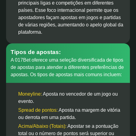
principais ligas e competições em diferentes
países. Esse foco internacional permite que os
apostadores façam apostas em jogos e partidas
de várias regiões, aumentando o apelo global da
plataforma.
Tipos de apostas:
A 017Bet oferece uma seleção diversificada de tipos
de apostas para atender a diferentes preferências de
apostas. Os tipos de apostas mais comuns incluem:
Moneyline:
Aposta no vencedor de um jogo ou
evento.
Spread de pontos:
Aposta na margem de vitória
ou derrota em uma partida.
Acima/Abaixo (Totais):
Apostar se a pontuação
total ou o número de pontos será superior ou