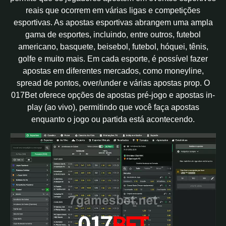
reais que ocorrem em várias ligas e competições
esportivas. As apostas esportivas abrangem uma ampla
gama de esportes, incluindo, entre outros, futebol
americano, basquete, beisebol, futebol, hóquei, tênis,
golfe e muito mais. Em cada esporte, é possível fazer
apostas em diferentes mercados, como moneyline,
spread de pontos, over/under e várias apostas prop. O
017Bet oferece opções de apostas pré-jogo e apostas in-
play (ao vivo), permitindo que você faça apostas
enquanto o jogo ou partida está acontecendo.