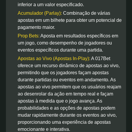
inferior a um valor especificado.
Acumulador (Parlay):
Combinação de várias
apostas em um bilhete para obter um potencial de
pagamento maior.
Prop Bets:
Aposta em resultados específicos em
um jogo, como desempenho de jogadores ou
eventos específicos durante uma partida.
Apostas ao Vivo (Apostas In-Play):
A 017Bet
oferece um recurso dinâmico de apostas ao vivo,
permitindo que os jogadores façam apostas
durante partidas ou eventos em andamento. As
apostas ao vivo permitem que os usuários reajam
ao desenrolar da ação em tempo real e façam
apostas à medida que o jogo avança. As
probabilidades e as opções de apostas podem
mudar rapidamente durante os eventos ao vivo,
proporcionando uma experiência de apostas
emocionante e interativa.