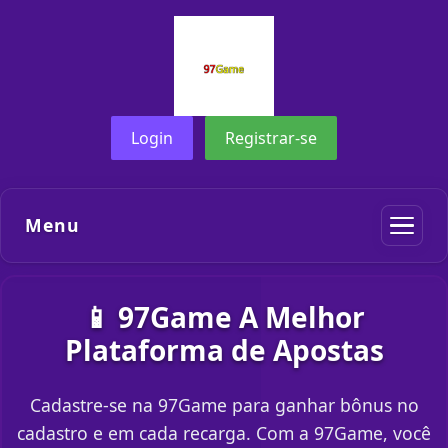
Login
Registrar-se
Menu
📱 97Game A Melhor
Plataforma de Apostas
Cadastre-se na 97Game para ganhar bônus no
cadastro e em cada recarga. Com a 97Game, você