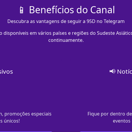
📱 Benefícios do Canal
Descubra as vantagens de seguir a 95D no Telegram
ão disponíveis em vários países e regiões do Sudeste Asi
continuamente.
sivos
📢 Notí
m, promoções especiais
Fique por dentro d
s únicos!
eventos