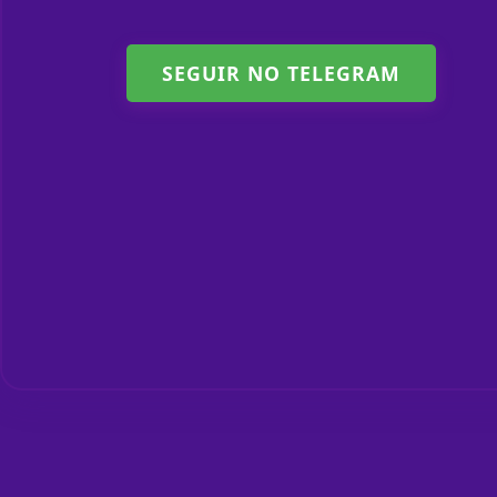
SEGUIR NO TELEGRAM