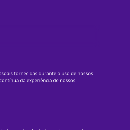
ssoais fornecidas durante o uso de nossos
 contínua da experiência de nossos