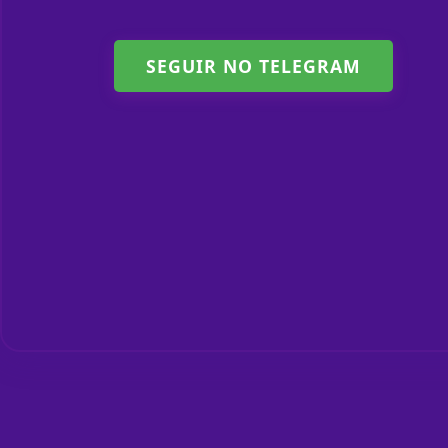
SEGUIR NO TELEGRAM