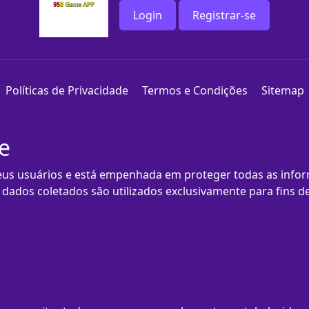
Login
Registrar-se
Políticas de Privacidade
Termos e Condições
Sitemap
de
seus usuários e está empenhada em proteger todas as info
dados coletados são utilizados exclusivamente para fins d