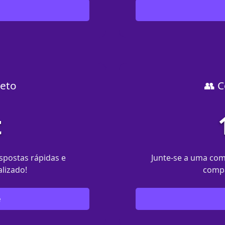
reto
👥 
t
espostas rápidas e
Junte-se a uma com
lizado!
compa
e