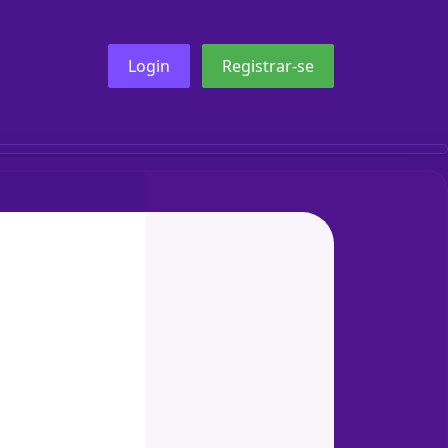
Login
Registrar-se