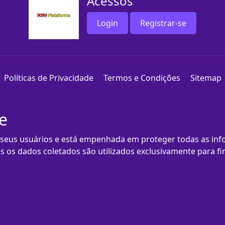
Acessos
Login
Registrar-se
Políticas de Privacidade
Termos e Condições
Sitemap
de
e seus usuários e está empenhada em proteger todas as in
 os dados coletados são utilizados exclusivamente para fi