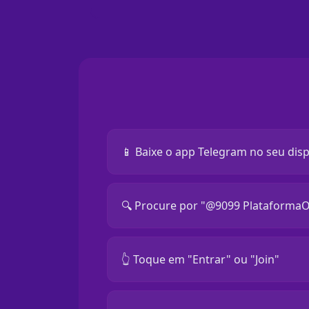
📱 Baixe o app Telegram no seu disp
🔍 Procure por "@9099 PlataformaOf
👆 Toque em "Entrar" ou "Join"