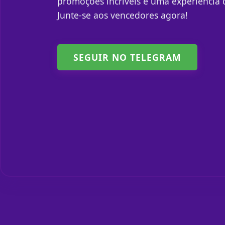
promoções incríveis e uma experiência d
Junte-se aos vencedores agora!
SEGUIR NO TELEGRAM