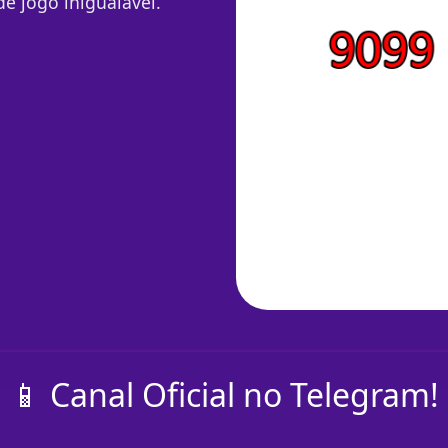
e jogo inigualável.
📱 Canal Oficial no Telegram!