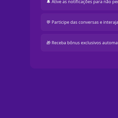
🔔 Ative as notificações para não p
💬 Participe das conversas e interaj
🎁 Receba bônus exclusivos autom