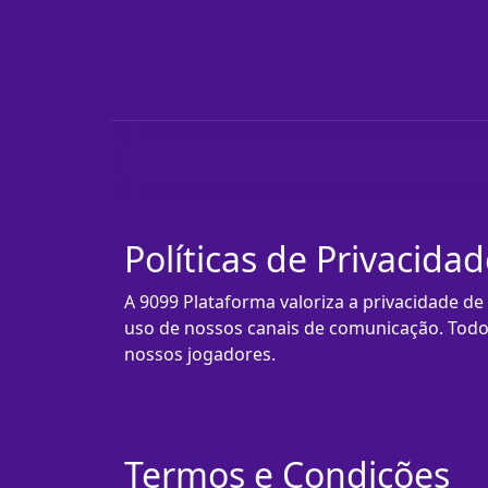
Políticas de Privacida
A 9099 Plataforma valoriza a privacidade d
uso de nossos canais de comunicação. Todos
nossos jogadores.
Termos e Condições