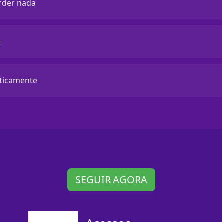
erder nada
a
aticamente
SEGUIR AGORA