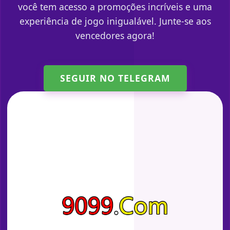
você tem acesso a promoções incríveis e uma
experiência de jogo inigualável. Junte-se aos
vencedores agora!
SEGUIR NO TELEGRAM