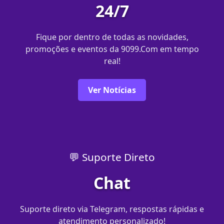
24/7
Fique por dentro de todas as novidades,
promoções e eventos da 9099.Com em tempo
real!
Ver Notícias
💬 Suporte Direto
Chat
Suporte direto via Telegram, respostas rápidas e
atendimento personalizado!