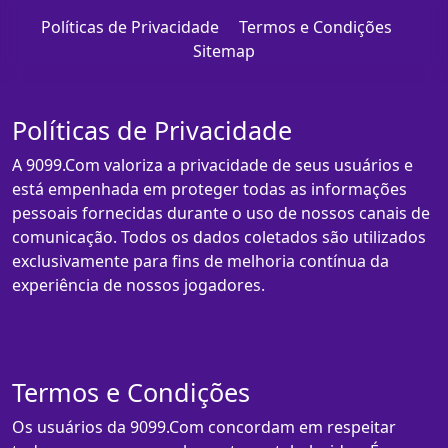
Políticas de Privacidade
Termos e Condições
Sitemap
Políticas de Privacidade
A 9099.Com valoriza a privacidade de seus usuários e
está empenhada em proteger todas as informações
pessoais fornecidas durante o uso de nossos canais de
comunicação. Todos os dados coletados são utilizados
exclusivamente para fins de melhoria contínua da
experiência de nossos jogadores.
Termos e Condições
Os usuários da 9099.Com concordam em respeitar