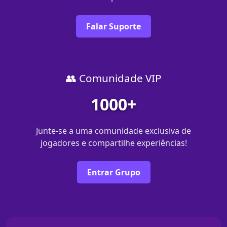
Falar Suporte
👥 Comunidade VIP
1000+
Junte-se a uma comunidade exclusiva de
jogadores e compartilhe experiências!
Entrar Grupo