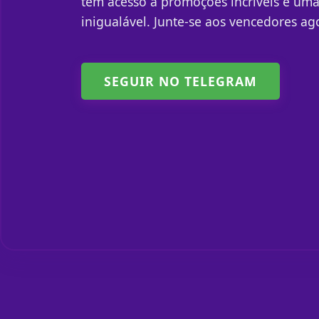
tem acesso a promoções incríveis e uma
inigualável. Junte-se aos vencedores ag
SEGUIR NO TELEGRAM