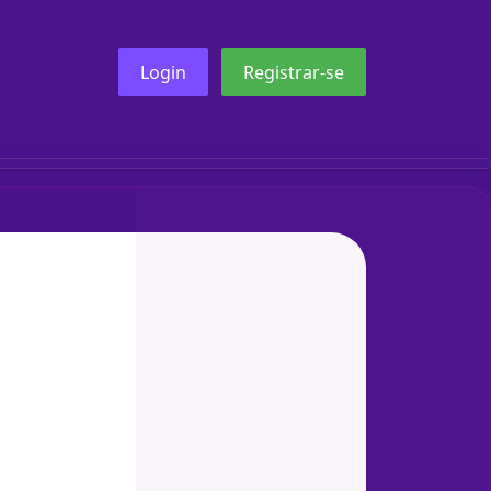
Login
Registrar-se