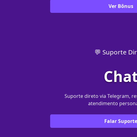
Ver Bônus
💬 Suporte Di
Cha
Suporte direto via Telegram, r
atendimento persona
Falar Suport