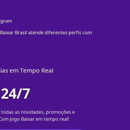
legram
aixar Brasil atende diferentes perfis com
cias em Tempo Real
24/7
e todas as novidades, promoções e
Com Jogo Baixar em tempo real!