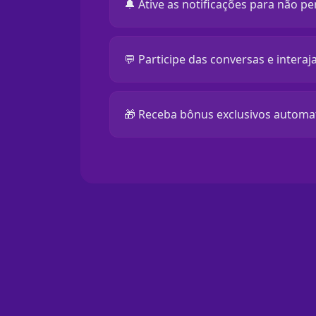
🔔 Ative as notificações para não p
💬 Participe das conversas e interaj
🎁 Receba bônus exclusivos autom