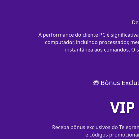
De
A performance do cliente PC é significativ
computador, incluindo processador, mem
instantânea aos comandos. O s
🎁 Bônus Exclu
VIP
Receba bônus exclusivos do Telegra
e códigos promocionai