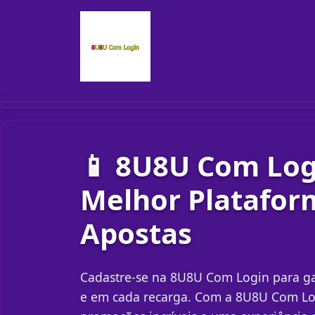
📱 8U8U Com Log
Melhor Platafor
Apostas
Cadastre-se na 8U8U Com Login para g
e em cada recarga. Com a 8U8U Com Log