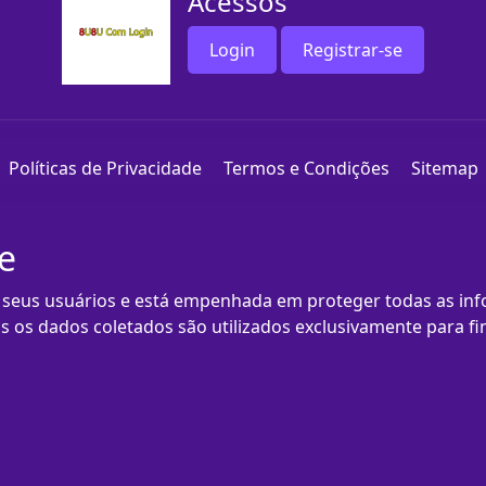
Acessos
Login
Registrar-se
Políticas de Privacidade
Termos e Condições
Sitemap
de
e seus usuários e está empenhada em proteger todas as in
 os dados coletados são utilizados exclusivamente para fi