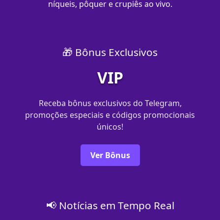
níqueis, pôquer e crupiês ao vivo.
🎁 Bônus Exclusivos
VIP
Receba bônus exclusivos do Telegram,
promoções especiais e códigos promocionais
únicos!
Ver Bônus
📢 Notícias em Tempo Real