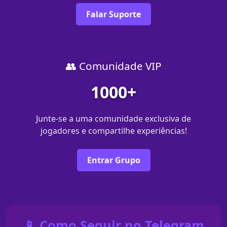
Falar Suporte
👥 Comunidade VIP
1000+
Junte-se a uma comunidade exclusiva de
jogadores e compartilhe experiências!
Entrar Grupo
📱 Como Seguir no Telegram