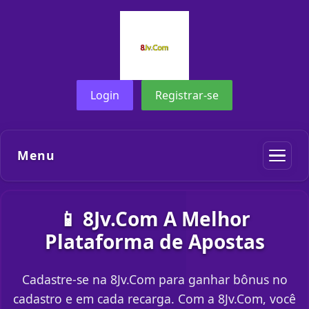
Login
Registrar-se
Menu
📱 8Jv.Com A Melhor
Plataforma de Apostas
Cadastre-se na 8Jv.Com para ganhar bônus no
cadastro e em cada recarga. Com a 8Jv.Com, você