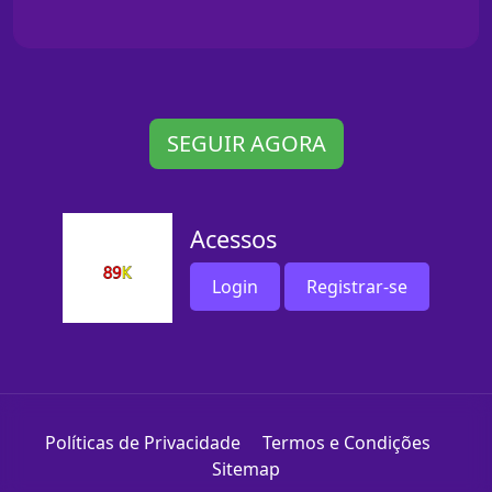
SEGUIR AGORA
Acessos
Login
Registrar-se
Políticas de Privacidade
Termos e Condições
Sitemap