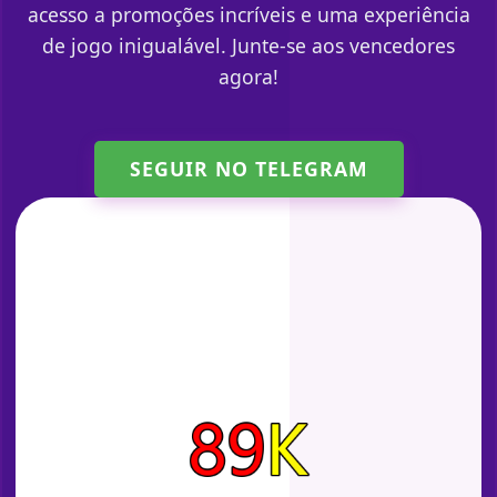
acesso a promoções incríveis e uma experiência
de jogo inigualável. Junte-se aos vencedores
agora!
SEGUIR NO TELEGRAM