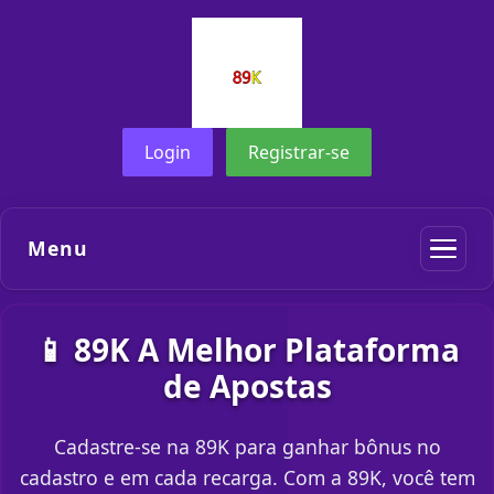
Login
Registrar-se
Menu
📱 89K A Melhor Plataforma
de Apostas
Cadastre-se na 89K para ganhar bônus no
cadastro e em cada recarga. Com a 89K, você tem