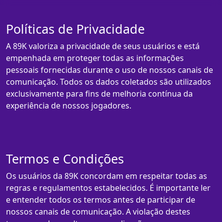
Políticas de Privacidade
A 89K valoriza a privacidade de seus usuários e está
empenhada em proteger todas as informações
pessoais fornecidas durante o uso de nossos canais de
comunicação. Todos os dados coletados são utilizados
exclusivamente para fins de melhoria contínua da
experiência de nossos jogadores.
Termos e Condições
Os usuários da 89K concordam em respeitar todas as
regras e regulamentos estabelecidos. É importante ler
e entender todos os termos antes de participar de
nossos canais de comunicação. A violação destes