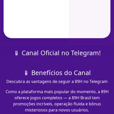
📱 Canal Oficial no Telegram!
📱 Benefícios do Canal
Descubra as vantagens de seguir a 89H no Telegram
Como a plataforma mais popular do momento, a 89H
oferece jogos completos — a 89H Brasil tem
promoções incríveis, operação fluida e bônus
misteriosos para novos usuários.