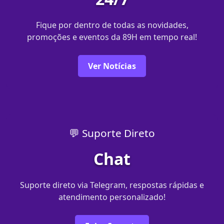
Fique por dentro de todas as novidades,
promoções e eventos da 89H em tempo real!
Ver Notícias
💬 Suporte Direto
Chat
Suporte direto via Telegram, respostas rápidas e
atendimento personalizado!