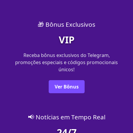
🎁 Bônus Exclusivos
VIP
Receba bônus exclusivos do Telegram,
promoções especiais e códigos promocionais
únicos!
Ver Bônus
📢 Notícias em Tempo Real
24/7