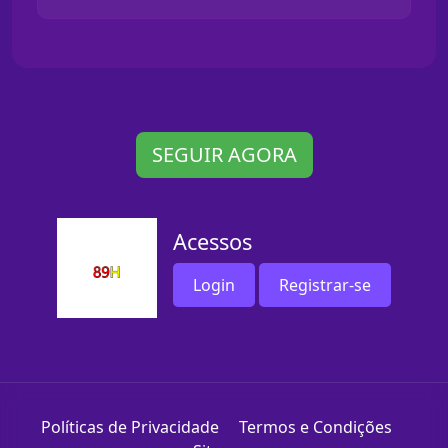
SEGUIR AGORA
Acessos
Login
Registrar-se
Políticas de Privacidade
Termos e Condições