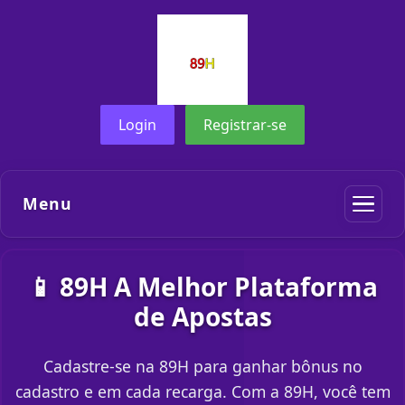
Login
Registrar-se
Menu
📱 89H A Melhor Plataforma
de Apostas
Cadastre-se na 89H para ganhar bônus no
cadastro e em cada recarga. Com a 89H, você tem