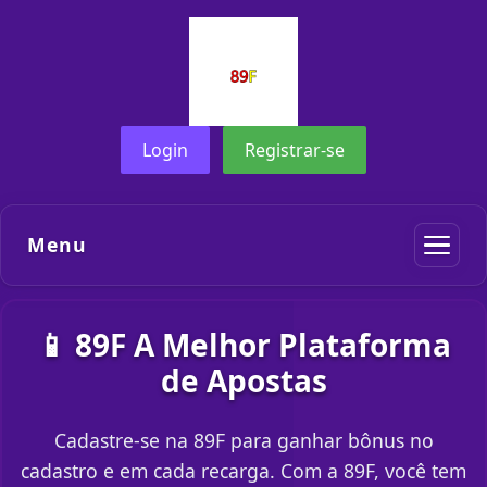
Login
Registrar-se
Menu
📱 89F A Melhor Plataforma
de Apostas
Cadastre-se na 89F para ganhar bônus no
cadastro e em cada recarga. Com a 89F, você tem