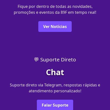
Fique por dentro de todas as novidades,
promoções e eventos da 89F em tempo real!
Ver Notícias
💬 Suporte Direto
Chat
Suporte direto via Telegram, respostas rápidas e
atendimento personalizado!
Falar Suporte