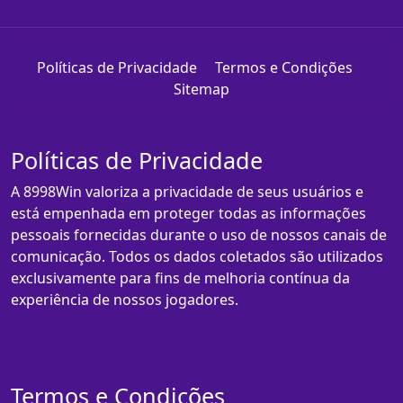
Políticas de Privacidade
Termos e Condições
Sitemap
Políticas de Privacidade
A 8998Win valoriza a privacidade de seus usuários e
está empenhada em proteger todas as informações
pessoais fornecidas durante o uso de nossos canais de
comunicação. Todos os dados coletados são utilizados
exclusivamente para fins de melhoria contínua da
experiência de nossos jogadores.
Termos e Condições