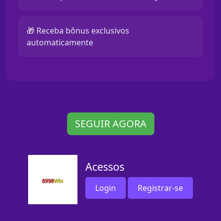
🎁 Receba bônus exclusivos
automaticamente
SEGUIR AGORA
Acessos
Login
Registrar-se