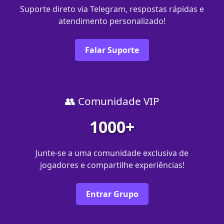
Suporte direto via Telegram, respostas rápidas e
atendimento personalizado!
Falar Suporte
👥 Comunidade VIP
1000+
Junte-se a uma comunidade exclusiva de
jogadores e compartilhe experiências!
Entrar Grupo