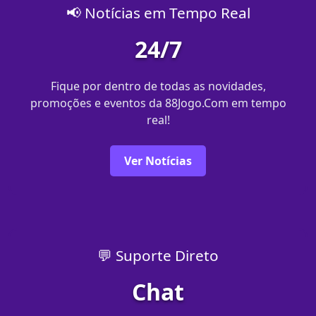
📢 Notícias em Tempo Real
24/7
Fique por dentro de todas as novidades,
promoções e eventos da 88Jogo.Com em tempo
real!
Ver Notícias
💬 Suporte Direto
Chat