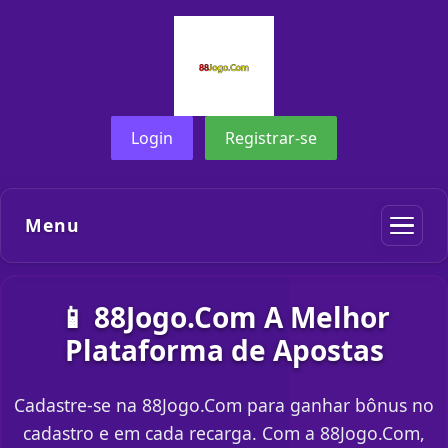
Login
Registrar-se
Menu
📱 88Jogo.Com A Melhor
Plataforma de Apostas
Cadastre-se na 88Jogo.Com para ganhar bônus no
cadastro e em cada recarga. Com a 88Jogo.Com,