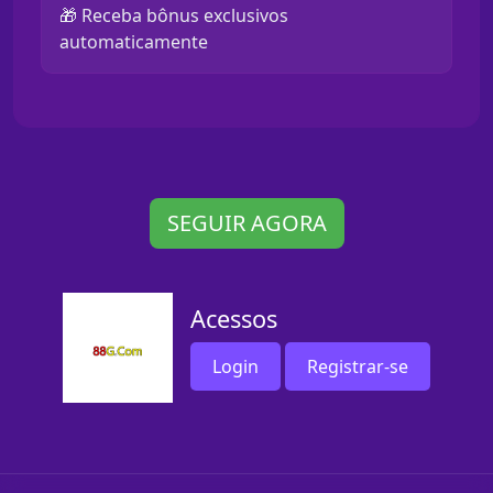
🎁 Receba bônus exclusivos
automaticamente
SEGUIR AGORA
Acessos
Login
Registrar-se