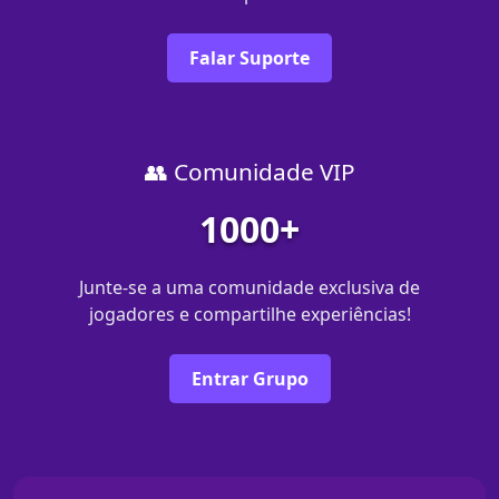
Falar Suporte
👥 Comunidade VIP
1000+
Junte-se a uma comunidade exclusiva de
jogadores e compartilhe experiências!
Entrar Grupo