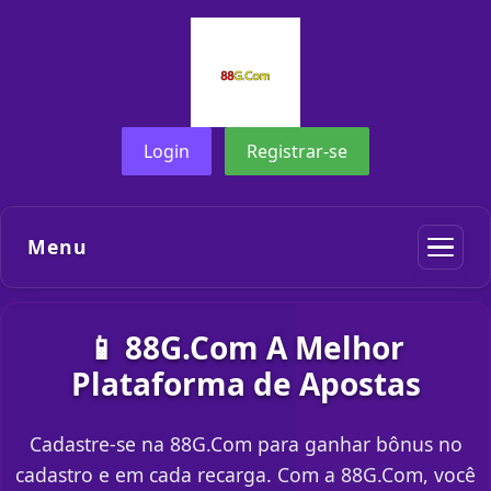
Login
Registrar-se
Menu
📱 88G.Com A Melhor
Plataforma de Apostas
Cadastre-se na 88G.Com para ganhar bônus no
cadastro e em cada recarga. Com a 88G.Com, você