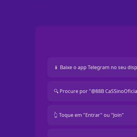
📱 Baixe o app Telegram no seu disp
🔍 Procure por "@88B CaSSinoOficia
👆 Toque em "Entrar" ou "Join"