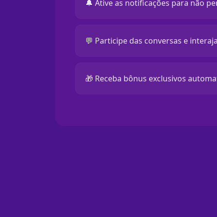
🔔 Ative as notificações para não p
💬 Participe das conversas e interaj
🎁 Receba bônus exclusivos autom