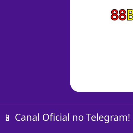
📱 Canal Oficial no Telegram!