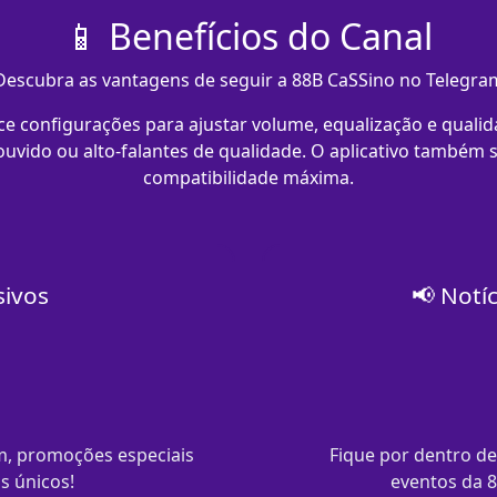
📱 Benefícios do Canal
Descubra as vantagens de seguir a 88B CaSSino no Telegra
ece configurações para ajustar volume, equalização e qualid
vido ou alto-falantes de qualidade. O aplicativo também 
compatibilidade máxima.
sivos
📢 Notí
m, promoções especiais
Fique por dentro d
s únicos!
eventos da 