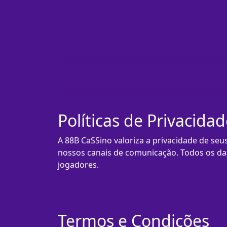
Políticas de Privacida
A 88B CaSSino valoriza a privacidade de se
nossos canais de comunicação. Todos os dad
jogadores.
Termos e Condições