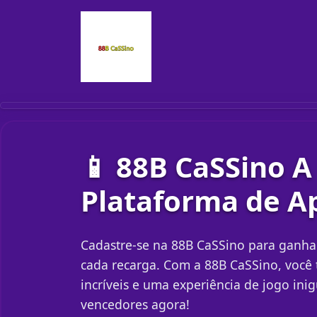
📱 88B CaSSino A
Plataforma de A
Cadastre-se na 88B CaSSino para ganha
cada recarga. Com a 88B CaSSino, você
incríveis e uma experiência de jogo inig
vencedores agora!