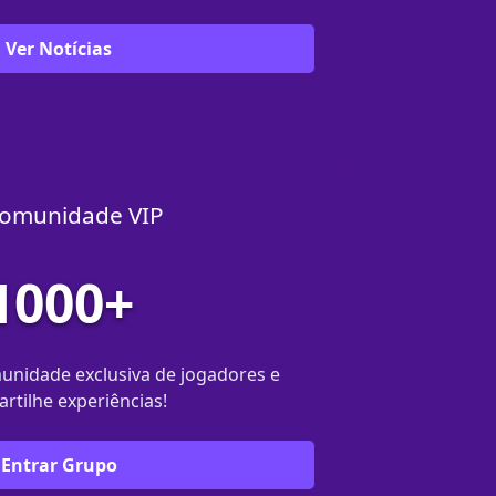
Ver Notícias
Comunidade VIP
1000+
unidade exclusiva de jogadores e
rtilhe experiências!
Entrar Grupo