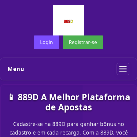
Login
Registrar-se
Menu
📱 889D A Melhor Plataforma
de Apostas
Cadastre-se na 889D para ganhar bônus no
cadastro e em cada recarga. Com a 889D, você