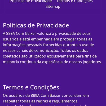
Políticas de Privacidade
Termos e Condições
Sitemap
Políticas de Privacidade
A 889A Com Baixar valoriza a privacidade de seus
usuários e está empenhada em proteger todas as
informações pessoais fornecidas durante o uso de
nossos canais de comunicação. Todos os dados
coletados são utilizados exclusivamente para fins de
melhoria contínua da experiência de nossos jogadores.
Termos e Condições
Os usuários da 889A Com Baixar concordam em
respeitar todas as regras e regulamentos