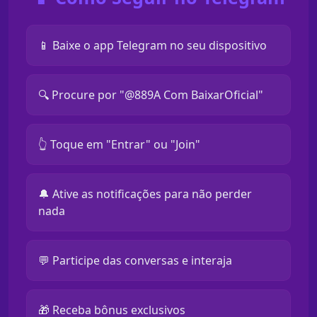
📱 Baixe o app Telegram no seu dispositivo
🔍 Procure por "@889A Com BaixarOficial"
👆 Toque em "Entrar" ou "Join"
🔔 Ative as notificações para não perder
nada
💬 Participe das conversas e interaja
🎁 Receba bônus exclusivos