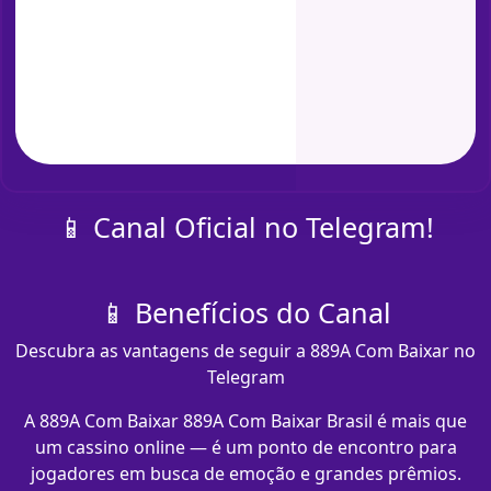
📱 Canal Oficial no Telegram!
📱 Benefícios do Canal
Descubra as vantagens de seguir a 889A Com Baixar no
Telegram
A 889A Com Baixar 889A Com Baixar Brasil é mais que
um cassino online — é um ponto de encontro para
jogadores em busca de emoção e grandes prêmios.