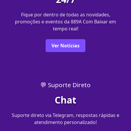
Fique por dentro de todas as novidades,
promoções e eventos da 889A Com Baixar em
tempo real!
Ver Notícias
💬 Suporte Direto
Chat
Suporte direto via Telegram, respostas rápidas e
atendimento personalizado!