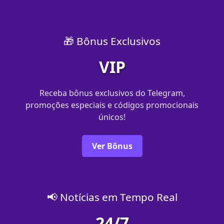
🎁 Bônus Exclusivos
VIP
Receba bônus exclusivos do Telegram,
promoções especiais e códigos promocionais
únicos!
Ver Bônus
📢 Notícias em Tempo Real
24/7