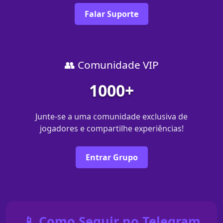
Falar Suporte
👥 Comunidade VIP
1000+
Junte-se a uma comunidade exclusiva de
jogadores e compartilhe experiências!
Entrar Grupo
📱 Como Seguir no Telegram