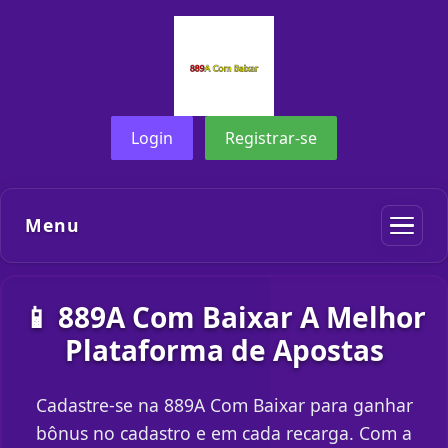
Login
Registrar-se
Menu
📱 889A Com Baixar A Melhor
Plataforma de Apostas
Cadastre-se na 889A Com Baixar para ganhar
bônus no cadastro e em cada recarga. Com a