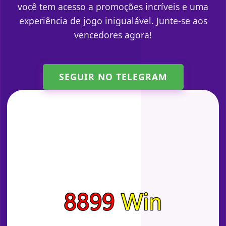
você tem acesso a promoções incríveis e uma
experiência de jogo inigualável. Junte-se aos
vencedores agora!
SEGUIR NO TELEGRAM