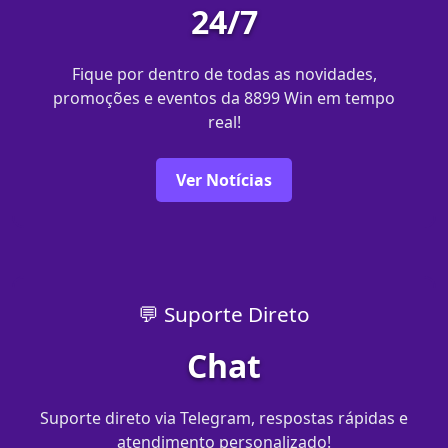
24/7
Fique por dentro de todas as novidades,
promoções e eventos da 8899 Win em tempo
real!
Ver Notícias
💬 Suporte Direto
Chat
Suporte direto via Telegram, respostas rápidas e
atendimento personalizado!