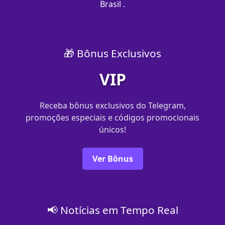
Brasil .
🎁 Bônus Exclusivos
VIP
Receba bônus exclusivos do Telegram,
promoções especiais e códigos promocionais
únicos!
Ver Bônus
📢 Notícias em Tempo Real