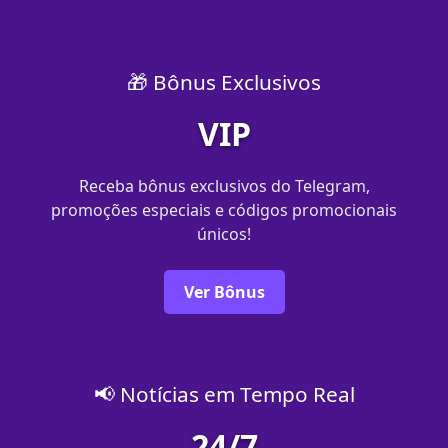
🎁 Bônus Exclusivos
VIP
Receba bônus exclusivos do Telegram,
promoções especiais e códigos promocionais
únicos!
Ver Bônus
📢 Notícias em Tempo Real
24/7