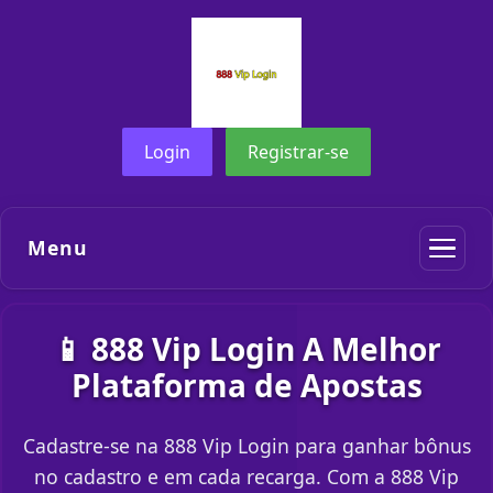
Login
Registrar-se
Menu
📱 888 Vip Login A Melhor
Plataforma de Apostas
Cadastre-se na 888 Vip Login para ganhar bônus
no cadastro e em cada recarga. Com a 888 Vip