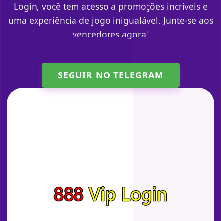
Login, você tem acesso a promoções incríveis e
uma experiência de jogo inigualável. Junte-se aos
vencedores agora!
SEGUIR NO TELEGRAM