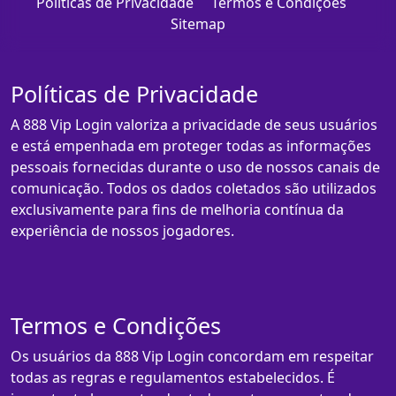
Políticas de Privacidade
Termos e Condições
Sitemap
Políticas de Privacidade
A 888 Vip Login valoriza a privacidade de seus usuários
e está empenhada em proteger todas as informações
pessoais fornecidas durante o uso de nossos canais de
comunicação. Todos os dados coletados são utilizados
exclusivamente para fins de melhoria contínua da
experiência de nossos jogadores.
Termos e Condições
Os usuários da 888 Vip Login concordam em respeitar
todas as regras e regulamentos estabelecidos. É