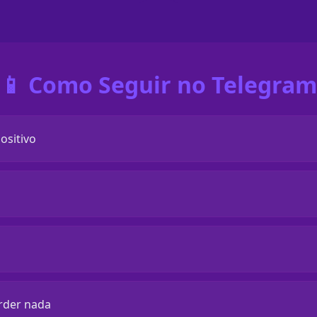
📱 Como Seguir no Telegram
ositivo
erder nada