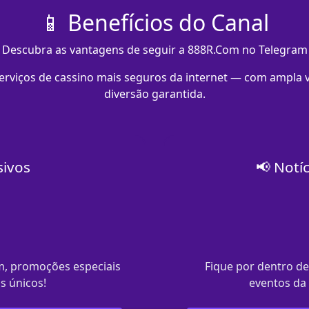
📱 Benefícios do Canal
Descubra as vantagens de seguir a 888R.Com no Telegram
erviços de cassino mais seguros da internet — com ampla v
diversão garantida.
sivos
📢 Notí
m, promoções especiais
Fique por dentro d
s únicos!
eventos da