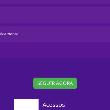
a
aticamente
SEGUIR AGORA
Acessos