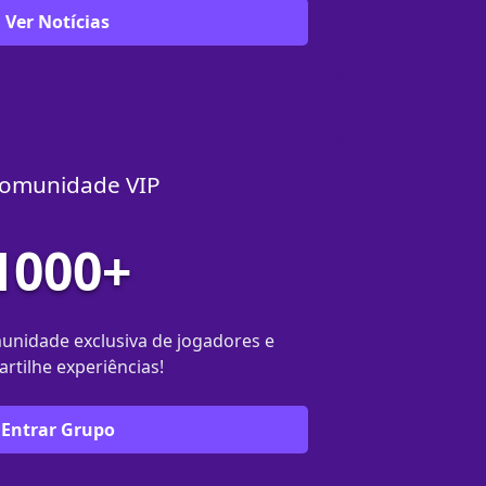
Ver Notícias
Comunidade VIP
1000+
unidade exclusiva de jogadores e
rtilhe experiências!
Entrar Grupo