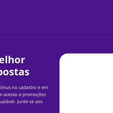
elhor
postas
bônus no cadastro e em
em acesso a promoções
ualável. Junte-se aos