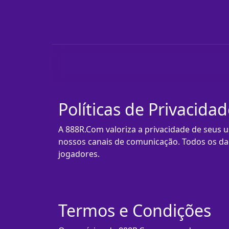
Políticas de Privacida
A 888R.Com valoriza a privacidade de seus
nossos canais de comunicação. Todos os dad
jogadores.
Termos e Condições