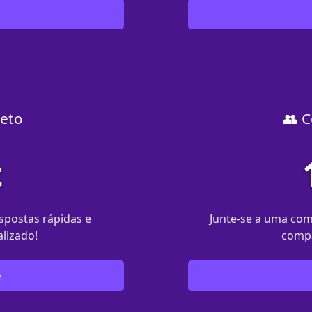
reto
👥 
t
espostas rápidas e
Junte-se a uma com
lizado!
compa
e