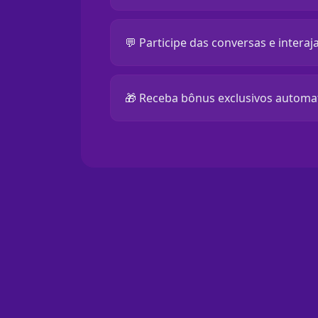
💬 Participe das conversas e interaj
🎁 Receba bônus exclusivos autom