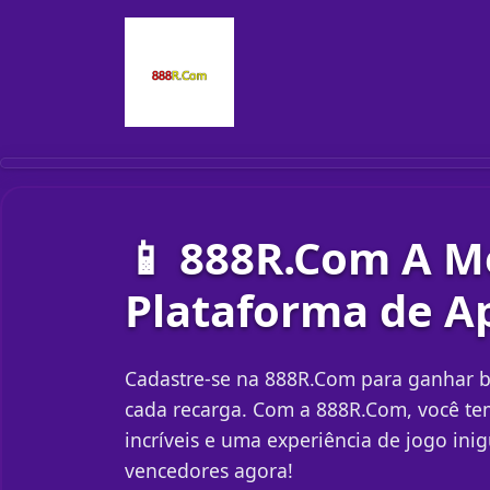
📱 888R.Com A M
Plataforma de A
Cadastre-se na 888R.Com para ganhar 
cada recarga. Com a 888R.Com, você t
incríveis e uma experiência de jogo inig
vencedores agora!