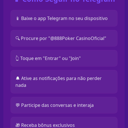
📱 Baixe o app Telegram no seu dispositivo
🔍 Procure por "@888Poker CasinoOficial"
👆 Toque em "Entrar" ou "Join"
🔔 Ative as notificações para não perder
nada
💬 Participe das conversas e interaja
🎁 Receba bônus exclusivos