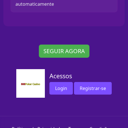
automaticamente
SEGUIR AGORA
Acessos
Login
Registrar-se