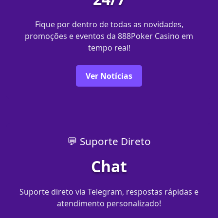
Fique por dentro de todas as novidades,
promoções e eventos da 888Poker Casino em
tempo real!
Ver Notícias
💬 Suporte Direto
Chat
Suporte direto via Telegram, respostas rápidas e
atendimento personalizado!