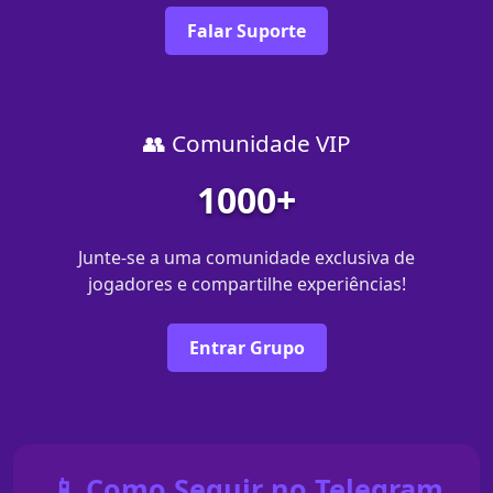
Falar Suporte
👥 Comunidade VIP
1000+
Junte-se a uma comunidade exclusiva de
jogadores e compartilhe experiências!
Entrar Grupo
📱 Como Seguir no Telegram