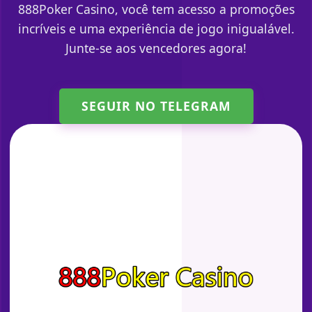
888Poker Casino, você tem acesso a promoções
incríveis e uma experiência de jogo inigualável.
Junte-se aos vencedores agora!
SEGUIR NO TELEGRAM