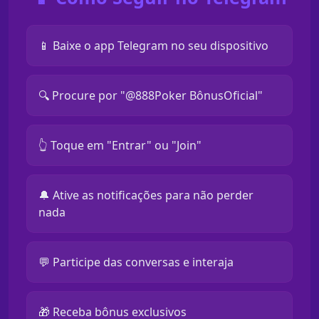
📱 Baixe o app Telegram no seu dispositivo
🔍 Procure por "@888Poker BônusOficial"
👆 Toque em "Entrar" ou "Join"
🔔 Ative as notificações para não perder
nada
💬 Participe das conversas e interaja
🎁 Receba bônus exclusivos