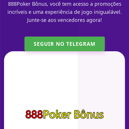
888Poker Bônus, você tem acesso a promoções
incríveis e uma experiência de jogo inigualável.
Junte-se aos vencedores agora!
SEGUIR NO TELEGRAM