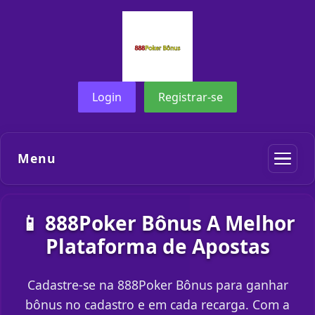
Login
Registrar-se
Menu
📱 888Poker Bônus A Melhor
Plataforma de Apostas
Cadastre-se na 888Poker Bônus para ganhar
bônus no cadastro e em cada recarga. Com a