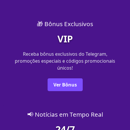
🎁 Bônus Exclusivos
VIP
Receba bônus exclusivos do Telegram,
promoções especiais e códigos promocionais
únicos!
Ver Bônus
📢 Notícias em Tempo Real
24/7