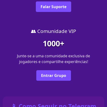
Falar Suporte
👥 Comunidade VIP
1000+
Junte-se a uma comunidade exclusiva de
jogadores e compartilhe experiências!
Entrar Grupo
📱 Como Seguir no Telegram