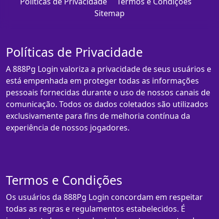
Políticas de Privacidade
Termos e Condições
Sitemap
Políticas de Privacidade
A 888Pg Login valoriza a privacidade de seus usuários e
está empenhada em proteger todas as informações
pessoais fornecidas durante o uso de nossos canais de
comunicação. Todos os dados coletados são utilizados
exclusivamente para fins de melhoria contínua da
experiência de nossos jogadores.
Termos e Condições
Os usuários da 888Pg Login concordam em respeitar
todas as regras e regulamentos estabelecidos. É