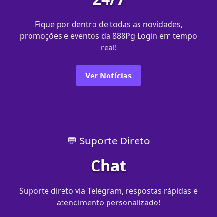
Fique por dentro de todas as novidades,
promoções e eventos da 888Pg Login em tempo
real!
Ver Notícias
💬 Suporte Direto
Chat
Suporte direto via Telegram, respostas rápidas e
atendimento personalizado!