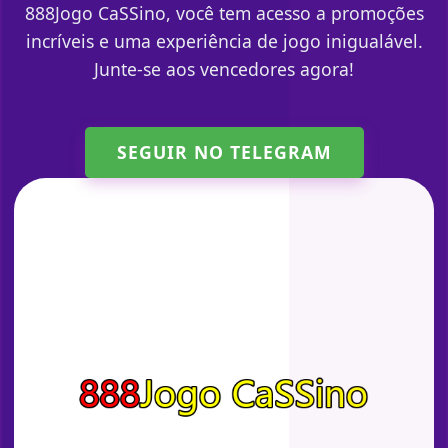
888Jogo CaSSino, você tem acesso a promoções
incríveis e uma experiência de jogo inigualável.
Junte-se aos vencedores agora!
SEGUIR NO TELEGRAM