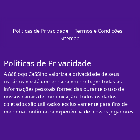
Políticas de Privacidade
Termos e Condições
Sitemap
Políticas de Privacidade
A 888Jogo CaSSino valoriza a privacidade de seus
usuários e está empenhada em proteger todas as
informações pessoais fornecidas durante o uso de
nossos canais de comunicação. Todos os dados
coletados são utilizados exclusivamente para fins de
melhoria contínua da experiência de nossos jogadores.