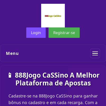
Login
Registrar-se
Menu
📱 888Jogo CaSSino A Melhor
Plataforma de Apostas
Cadastre-se na 888Jogo CaSSino para ganhar
bônus no cadastro e em cada recarga. Com a