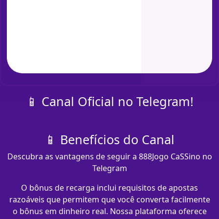
📱 Canal Oficial no Telegram!
📱 Benefícios do Canal
Descubra as vantagens de seguir a 888Jogo CaSSino no
Telegram
O bônus de recarga inclui requisitos de apostas
razoáveis que permitem que você converta facilmente
o bônus em dinheiro real. Nossa plataforma oferece