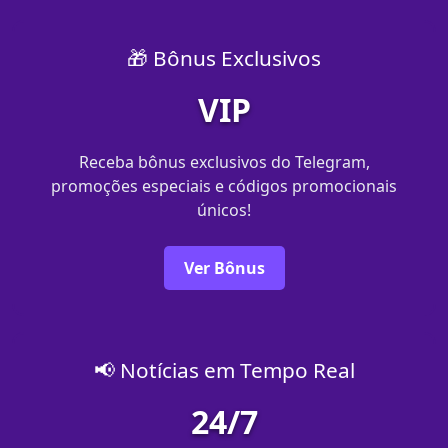
🎁 Bônus Exclusivos
VIP
Receba bônus exclusivos do Telegram,
promoções especiais e códigos promocionais
únicos!
Ver Bônus
📢 Notícias em Tempo Real
24/7