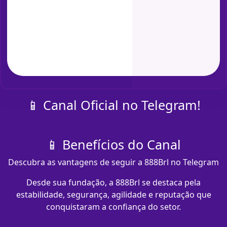
📱 Canal Oficial no Telegram!
📱 Benefícios do Canal
Descubra as vantagens de seguir a 888Brl no Telegram
Desde sua fundação, a 888Brl se destaca pela
estabilidade, segurança, agilidade e reputação que
conquistaram a confiança do setor.