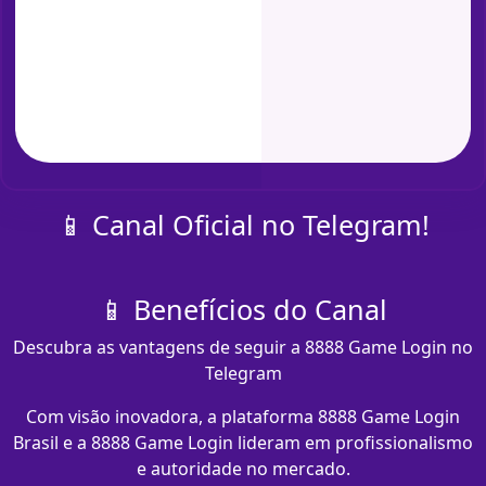
📱 Canal Oficial no Telegram!
📱 Benefícios do Canal
Descubra as vantagens de seguir a 8888 Game Login no
Telegram
Com visão inovadora, a plataforma 8888 Game Login
Brasil e a 8888 Game Login lideram em profissionalismo
e autoridade no mercado.