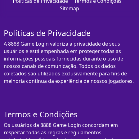
Políticas de Privacidade
Termos e Condições
Sitemap
Políticas de Privacidade
A 8888 Game Login valoriza a privacidade de seus
usuários e está empenhada em proteger todas as
informações pessoais fornecidas durante o uso de
nossos canais de comunicação. Todos os dados
coletados são utilizados exclusivamente para fins de
melhoria contínua da experiência de nossos jogadores.
Termos e Condições
Os usuários da 8888 Game Login concordam em
respeitar todas as regras e regulamentos