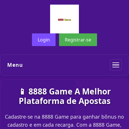
Login
Registrar-se
Menu
📱 8888 Game A Melhor
Plataforma de Apostas
Cadastre-se na 8888 Game para ganhar bônus no
cadastro e em cada recarga. Com a 8888 Game,