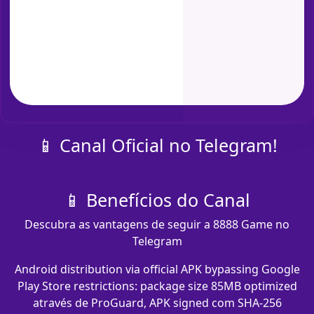
📱 Canal Oficial no Telegram!
📱 Benefícios do Canal
Descubra as vantagens de seguir a 8888 Game no
Telegram
Android distribution via official APK bypassing Google
Play Store restrictions: package size 85MB optimized
através de ProGuard, APK signed com SHA-256