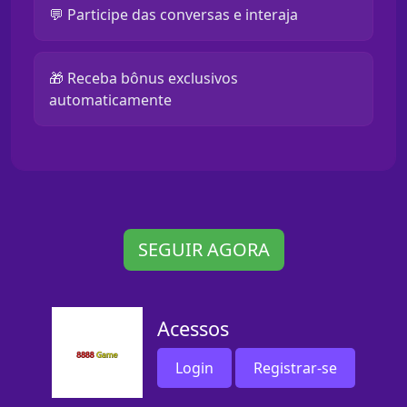
💬 Participe das conversas e interaja
🎁 Receba bônus exclusivos
automaticamente
SEGUIR AGORA
Acessos
Login
Registrar-se