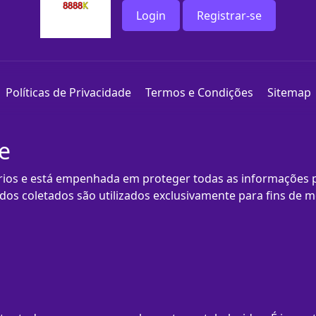
Login
Registrar-se
Políticas de Privacidade
Termos e Condições
Sitemap
de
ários e está empenhada em proteger todas as informações 
os coletados são utilizados exclusivamente para fins de m