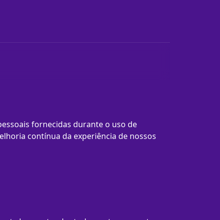
pessoais fornecidas durante o uso de
elhoria contínua da experiência de nossos