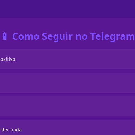
📱 Como Seguir no Telegram
ositivo
erder nada