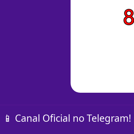
📱 Canal Oficial no Telegram!