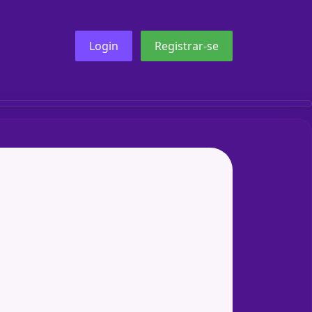
Login
Registrar-se