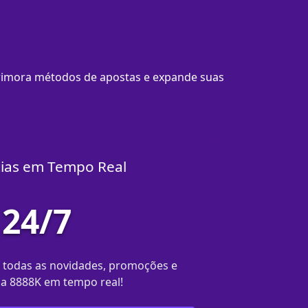
primora métodos de apostas e expande suas
cias em Tempo Real
24/7
e todas as novidades, promoções e
da 8888K em tempo real!