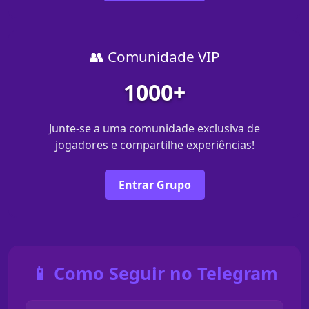
👥 Comunidade VIP
1000+
Junte-se a uma comunidade exclusiva de
jogadores e compartilhe experiências!
Entrar Grupo
📱 Como Seguir no Telegram