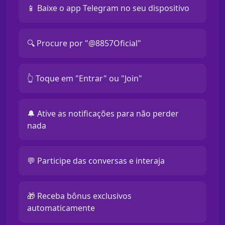
📱 Baixe o app Telegram no seu dispositivo
🔍 Procure por "@8857Oficial"
👆 Toque em "Entrar" ou "Join"
🔔 Ative as notificações para não perder
nada
💬 Participe das conversas e interaja
🎁 Receba bônus exclusivos
automaticamente