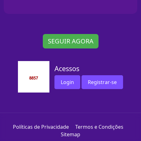
SEGUIR AGORA
Acessos
Login
Registrar-se
Políticas de Privacidade
Termos e Condições
Sitemap