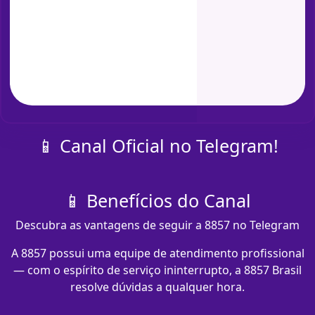
📱 Canal Oficial no Telegram!
📱 Benefícios do Canal
Descubra as vantagens de seguir a 8857 no Telegram
A 8857 possui uma equipe de atendimento profissional
— com o espírito de serviço ininterrupto, a 8857 Brasil
resolve dúvidas a qualquer hora.