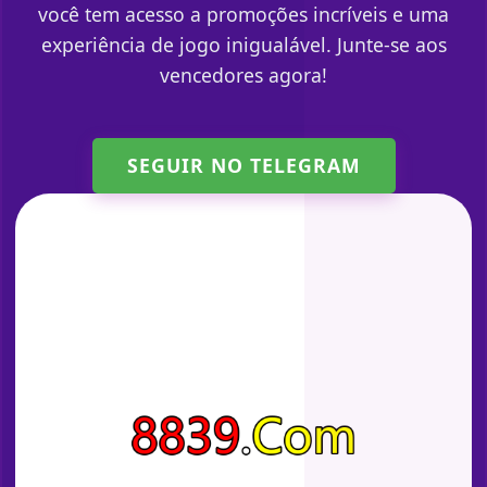
você tem acesso a promoções incríveis e uma
experiência de jogo inigualável. Junte-se aos
vencedores agora!
SEGUIR NO TELEGRAM