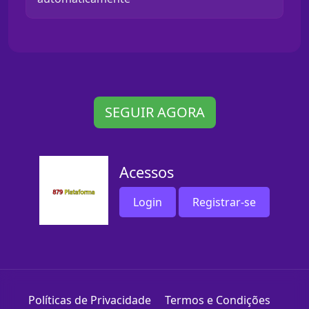
SEGUIR AGORA
Acessos
Login
Registrar-se
Políticas de Privacidade
Termos e Condições