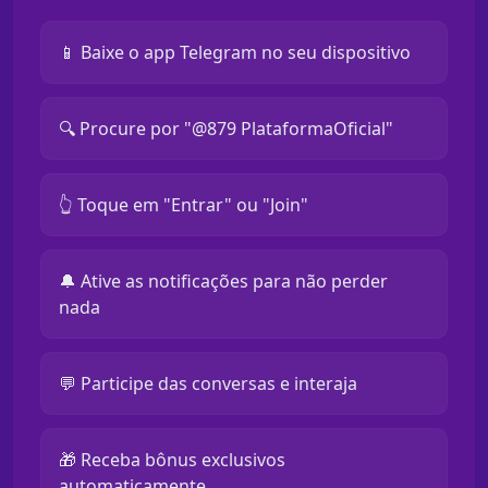
📱 Baixe o app Telegram no seu dispositivo
🔍 Procure por "@879 PlataformaOficial"
👆 Toque em "Entrar" ou "Join"
🔔 Ative as notificações para não perder
nada
💬 Participe das conversas e interaja
🎁 Receba bônus exclusivos
automaticamente