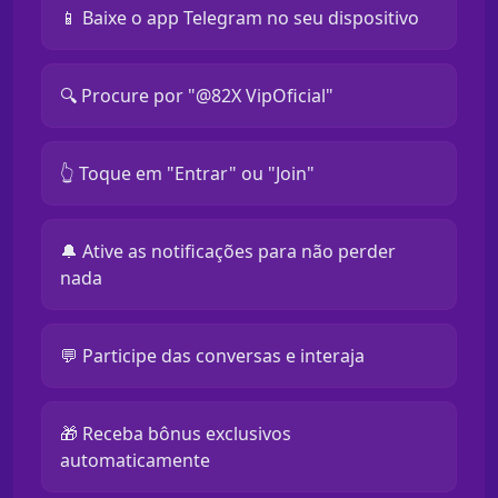
📱 Baixe o app Telegram no seu dispositivo
🔍 Procure por "@82X VipOficial"
👆 Toque em "Entrar" ou "Join"
🔔 Ative as notificações para não perder
nada
💬 Participe das conversas e interaja
🎁 Receba bônus exclusivos
automaticamente