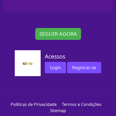
SEGUIR AGORA
Acessos
Login
Registrar-se
Políticas de Privacidade
Termos e Condições
Sitemap