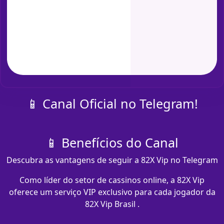
📱 Canal Oficial no Telegram!
📱 Benefícios do Canal
Descubra as vantagens de seguir a 82X Vip no Telegram
Como líder do setor de cassinos online, a 82X Vip
oferece um serviço VIP exclusivo para cada jogador da
82X Vip Brasil .