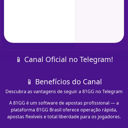
📱 Canal Oficial no Telegram!
📱 Benefícios do Canal
Descubra as vantagens de seguir a 81GG no Telegram
A 81GG é um software de apostas profissional — a
plataforma 81GG Brasil oferece operação rápida,
apostas flexíveis e total liberdade para os jogadores.