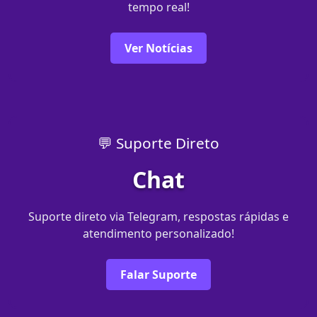
tempo real!
Ver Notícias
💬 Suporte Direto
Chat
Suporte direto via Telegram, respostas rápidas e
atendimento personalizado!
Falar Suporte