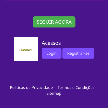
SEGUIR AGORA
Acessos
Login
Registrar-se
Políticas de Privacidade
Termos e Condições
Sitemap