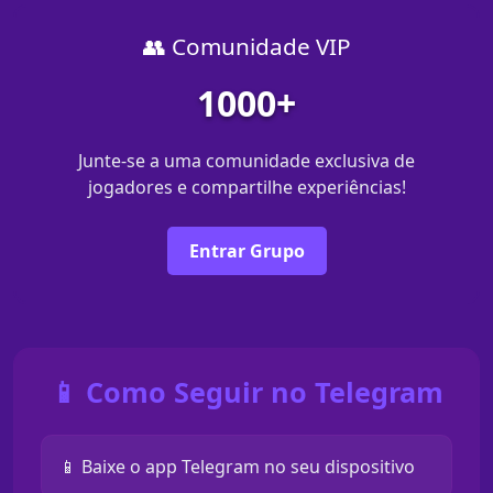
👥 Comunidade VIP
1000+
Junte-se a uma comunidade exclusiva de
jogadores e compartilhe experiências!
Entrar Grupo
📱 Como Seguir no Telegram
📱 Baixe o app Telegram no seu dispositivo