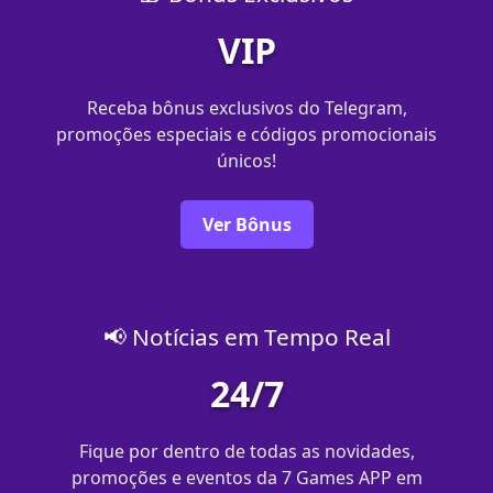
VIP
Receba bônus exclusivos do Telegram,
promoções especiais e códigos promocionais
únicos!
Ver Bônus
📢 Notícias em Tempo Real
24/7
Fique por dentro de todas as novidades,
promoções e eventos da 7 Games APP em