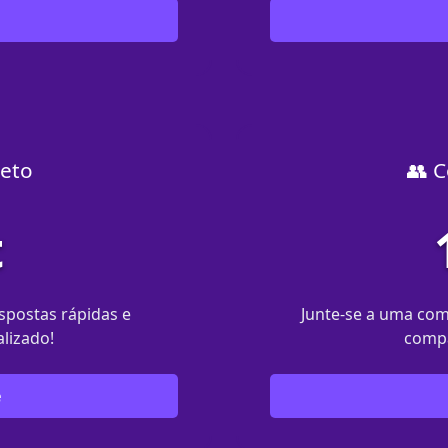
reto
👥 
t
espostas rápidas e
Junte-se a uma com
lizado!
compa
e