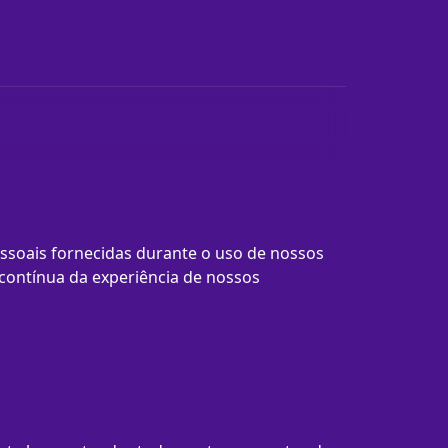
essoais fornecidas durante o uso de nossos
 contínua da experiência de nossos