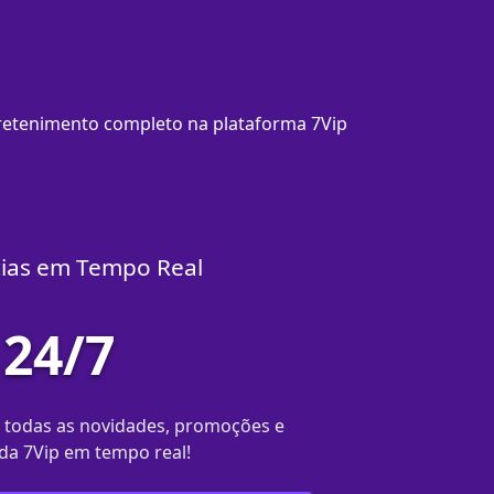
tretenimento completo na plataforma 7Vip
cias em Tempo Real
24/7
e todas as novidades, promoções e
da 7Vip em tempo real!