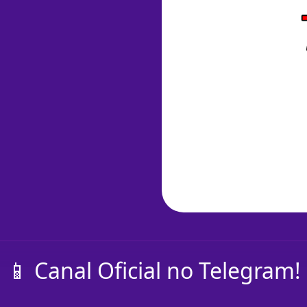
📱 Canal Oficial no Telegram!