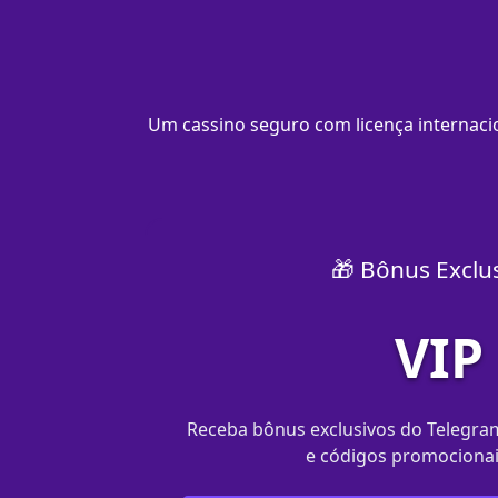
Um cassino seguro com licença internaci
🎁 Bônus Exclu
VIP
Receba bônus exclusivos do Telegra
e códigos promocionai