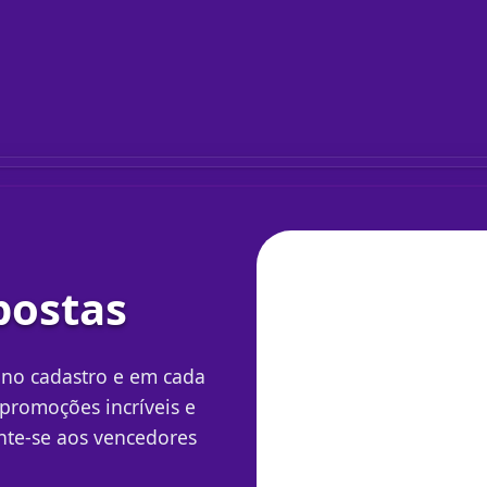
postas
 no cadastro e em cada
 promoções incríveis e
unte-se aos vencedores