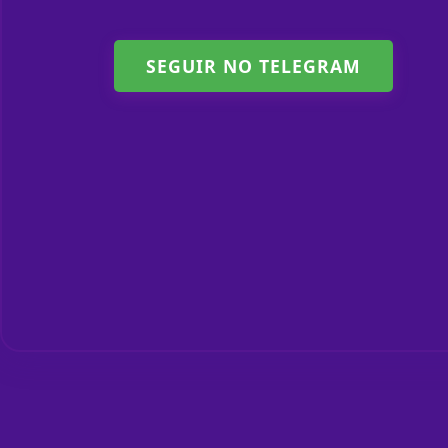
SEGUIR NO TELEGRAM