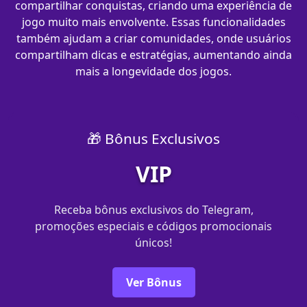
compartilhar conquistas, criando uma experiência de
jogo muito mais envolvente. Essas funcionalidades
também ajudam a criar comunidades, onde usuários
compartilham dicas e estratégias, aumentando ainda
mais a longevidade dos jogos.
🎁 Bônus Exclusivos
VIP
Receba bônus exclusivos do Telegram,
promoções especiais e códigos promocionais
únicos!
Ver Bônus