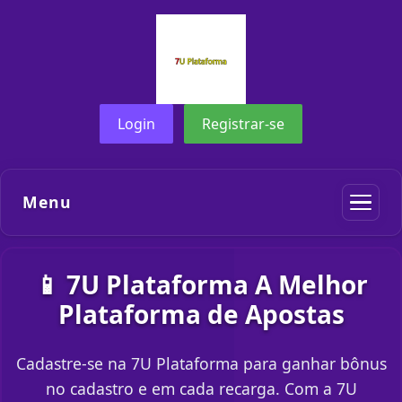
Login
Registrar-se
Menu
📱 7U Plataforma A Melhor
Plataforma de Apostas
Cadastre-se na 7U Plataforma para ganhar bônus
no cadastro e em cada recarga. Com a 7U