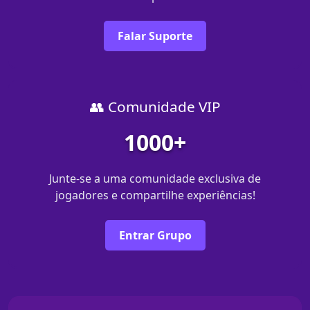
Falar Suporte
👥 Comunidade VIP
1000+
Junte-se a uma comunidade exclusiva de
jogadores e compartilhe experiências!
Entrar Grupo