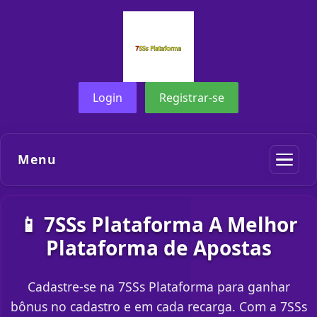
Login
Registrar-se
Menu
📱 7SSs Plataforma A Melhor
Plataforma de Apostas
Cadastre-se na 7SSs Plataforma para ganhar
bônus no cadastro e em cada recarga. Com a 7SSs