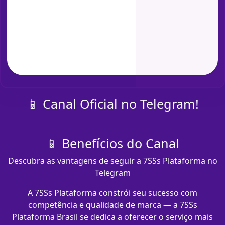
📱 Canal Oficial no Telegram!
📱 Benefícios do Canal
Descubra as vantagens de seguir a 7SSs Plataforma no
Telegram
A 7SSs Plataforma constrói seu sucesso com
competência e qualidade de marca — a 7SSs
Plataforma Brasil se dedica a oferecer o serviço mais