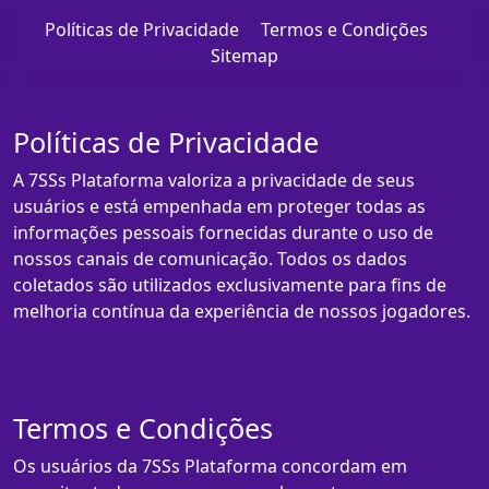
Políticas de Privacidade
Termos e Condições
Sitemap
Políticas de Privacidade
A 7SSs Plataforma valoriza a privacidade de seus
usuários e está empenhada em proteger todas as
informações pessoais fornecidas durante o uso de
nossos canais de comunicação. Todos os dados
coletados são utilizados exclusivamente para fins de
melhoria contínua da experiência de nossos jogadores.
Termos e Condições
Os usuários da 7SSs Plataforma concordam em