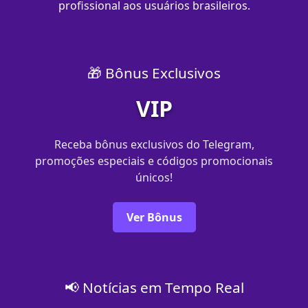
profissional aos usuários brasileiros.
🎁 Bônus Exclusivos
VIP
Receba bônus exclusivos do Telegram,
promoções especiais e códigos promocionais
únicos!
Ver Bônus
📢 Notícias em Tempo Real