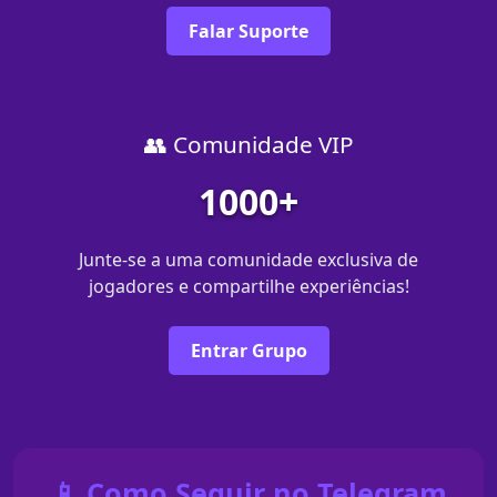
Falar Suporte
👥 Comunidade VIP
1000+
Junte-se a uma comunidade exclusiva de
jogadores e compartilhe experiências!
Entrar Grupo
📱 Como Seguir no Telegram