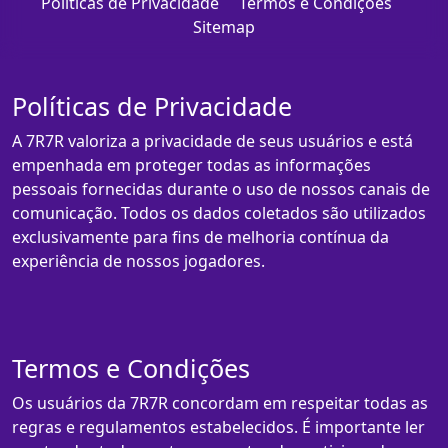
Políticas de Privacidade
Termos e Condições
Sitemap
Políticas de Privacidade
A 7R7R valoriza a privacidade de seus usuários e está
empenhada em proteger todas as informações
pessoais fornecidas durante o uso de nossos canais de
comunicação. Todos os dados coletados são utilizados
exclusivamente para fins de melhoria contínua da
experiência de nossos jogadores.
Termos e Condições
Os usuários da 7R7R concordam em respeitar todas as
regras e regulamentos estabelecidos. É importante ler