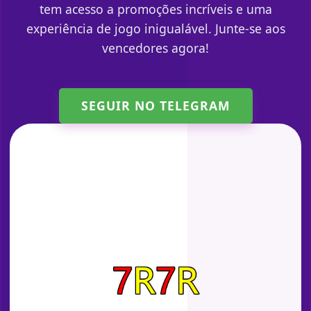
tem acesso a promoções incríveis e uma
experiência de jogo inigualável. Junte-se aos
vencedores agora!
SEGUIR NO TELEGRAM