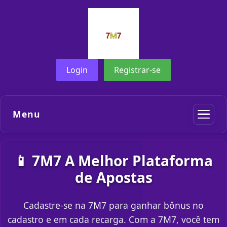
Login
Registrar-se
Menu
📱 7M7 A Melhor Plataforma
de Apostas
Cadastre-se na 7M7 para ganhar bônus no
cadastro e em cada recarga. Com a 7M7, você tem