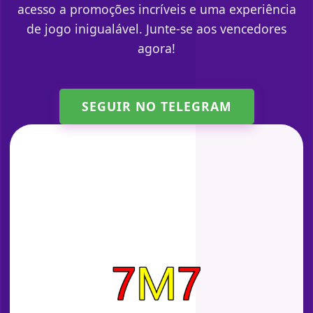
acesso a promoções incríveis e uma experiência
de jogo inigualável. Junte-se aos vencedores
agora!
SEGUIR NO TELEGRAM