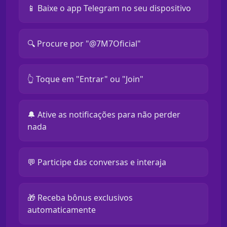
📱 Baixe o app Telegram no seu dispositivo
🔍 Procure por "@7M7Oficial"
👆 Toque em "Entrar" ou "Join"
🔔 Ative as notificações para não perder
nada
💬 Participe das conversas e interaja
🎁 Receba bônus exclusivos
automaticamente