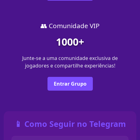
👥 Comunidade VIP
1000+
Junte-se a uma comunidade exclusiva de
jogadores e compartilhe experiências!
Entrar Grupo
📱 Como Seguir no Telegram