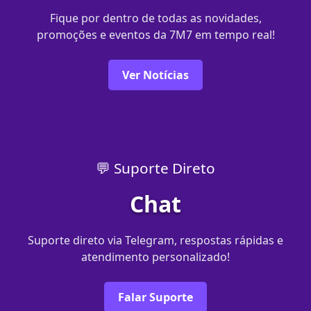
Fique por dentro de todas as novidades,
promoções e eventos da 7M7 em tempo real!
Ver Notícias
💬 Suporte Direto
Chat
Suporte direto via Telegram, respostas rápidas e
atendimento personalizado!
Falar Suporte