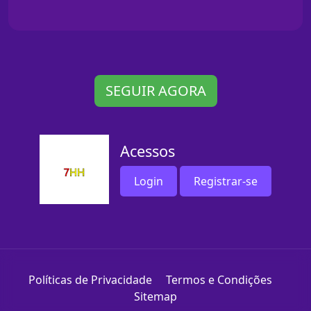
SEGUIR AGORA
Acessos
Login
Registrar-se
Políticas de Privacidade
Termos e Condições
Sitemap