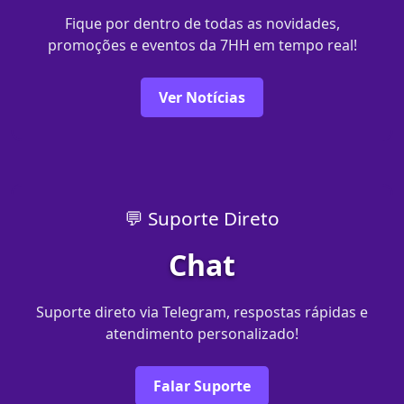
Fique por dentro de todas as novidades,
promoções e eventos da 7HH em tempo real!
Ver Notícias
💬 Suporte Direto
Chat
Suporte direto via Telegram, respostas rápidas e
atendimento personalizado!
Falar Suporte