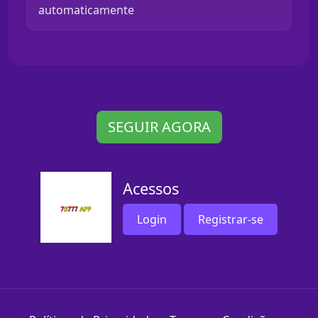
automaticamente
SEGUIR AGORA
Acessos
Login
Registrar-se