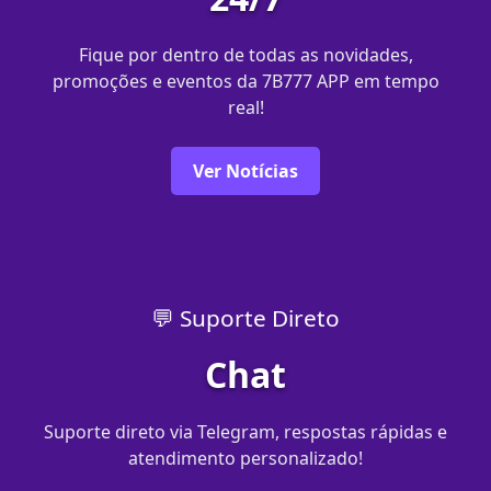
Fique por dentro de todas as novidades,
promoções e eventos da 7B777 APP em tempo
real!
Ver Notícias
💬 Suporte Direto
Chat
Suporte direto via Telegram, respostas rápidas e
atendimento personalizado!