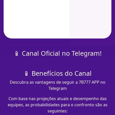
📱 Canal Oficial no Telegram!
📱 Benefícios do Canal
Descubra as vantagens de seguir a 7B777 APP no
Telegram
Com base nas projeções atuais e desempenho das
equipes, as probabilidades para o confronto são as
seguintes: