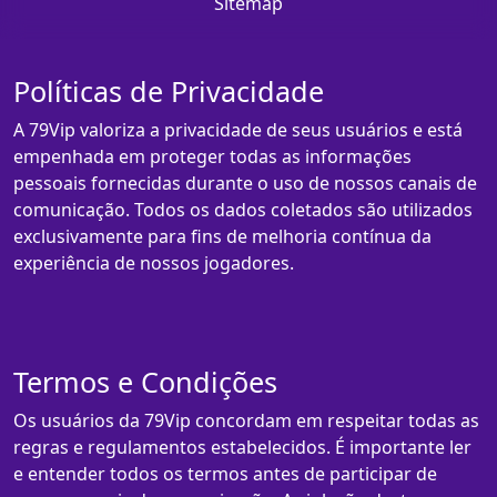
Sitemap
Políticas de Privacidade
A 79Vip valoriza a privacidade de seus usuários e está
empenhada em proteger todas as informações
pessoais fornecidas durante o uso de nossos canais de
comunicação. Todos os dados coletados são utilizados
exclusivamente para fins de melhoria contínua da
experiência de nossos jogadores.
Termos e Condições
Os usuários da 79Vip concordam em respeitar todas as
regras e regulamentos estabelecidos. É importante ler
e entender todos os termos antes de participar de