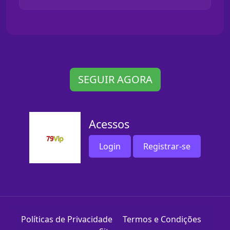
SEGUIR AGORA
Acessos
Login
Registrar-se
Políticas de Privacidade
Termos e Condições