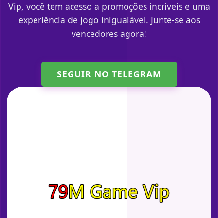
Vip, você tem acesso a promoções incríveis e uma
experiência de jogo inigualável. Junte-se aos
vencedores agora!
SEGUIR NO TELEGRAM