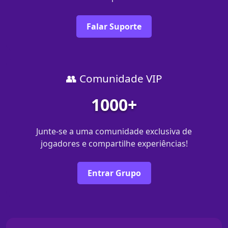
Falar Suporte
👥 Comunidade VIP
1000+
Junte-se a uma comunidade exclusiva de
jogadores e compartilhe experiências!
Entrar Grupo