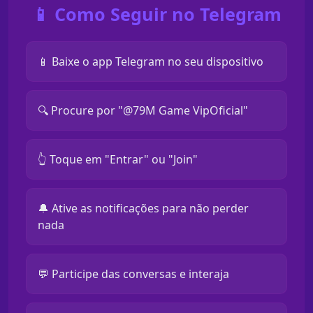
📱 Como Seguir no Telegram
📱 Baixe o app Telegram no seu dispositivo
🔍 Procure por "@79M Game VipOficial"
👆 Toque em "Entrar" ou "Join"
🔔 Ative as notificações para não perder
nada
💬 Participe das conversas e interaja