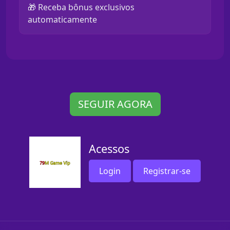
🎁 Receba bônus exclusivos
automaticamente
SEGUIR AGORA
Acessos
Login
Registrar-se