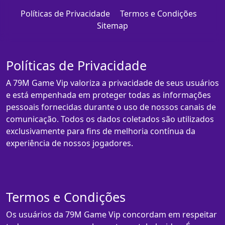
Políticas de Privacidade
Termos e Condições
Sitemap
Políticas de Privacidade
A 79M Game Vip valoriza a privacidade de seus usuários
e está empenhada em proteger todas as informações
pessoais fornecidas durante o uso de nossos canais de
comunicação. Todos os dados coletados são utilizados
exclusivamente para fins de melhoria contínua da
experiência de nossos jogadores.
Termos e Condições
Os usuários da 79M Game Vip concordam em respeitar