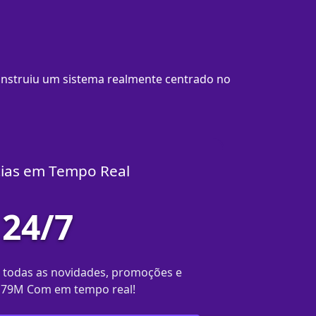
onstruiu um sistema realmente centrado no
cias em Tempo Real
24/7
e todas as novidades, promoções e
 79M Com em tempo real!