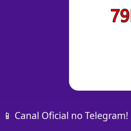
📱 Canal Oficial no Telegram!