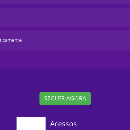
a
aticamente
SEGUIR AGORA
Acessos