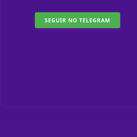
SEGUIR NO TELEGRAM