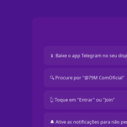
📱 Baixe o app Telegram no seu disp
🔍 Procure por "@79M ComOficial"
👆 Toque em "Entrar" ou "Join"
🔔 Ative as notificações para não p