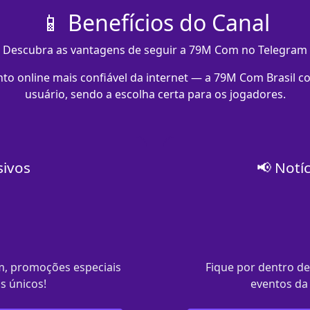
📱 Benefícios do Canal
Descubra as vantagens de seguir a 79M Com no Telegram
to online mais confiável da internet — a 79M Com Brasil c
usuário, sendo a escolha certa para os jogadores.
sivos
📢 Notí
m, promoções especiais
Fique por dentro d
s únicos!
eventos da