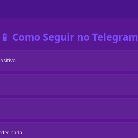
📱 Como Seguir no Telegram
ositivo
erder nada