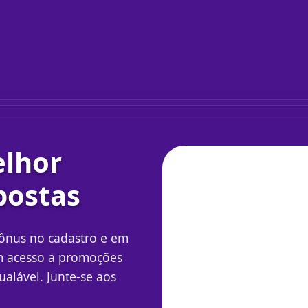
elhor
postas
ônus no cadastro e em
m acesso a promoções
ualável. Junte-se aos