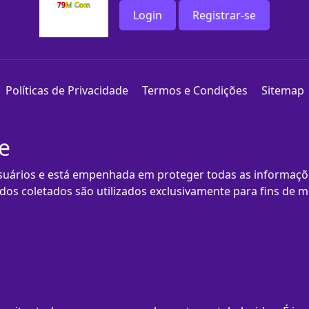
Login
Registrar-se
Políticas de Privacidade
Termos e Condições
Sitemap
de
usuários e está empenhada em proteger todas as informaçõ
os coletados são utilizados exclusivamente para fins de m