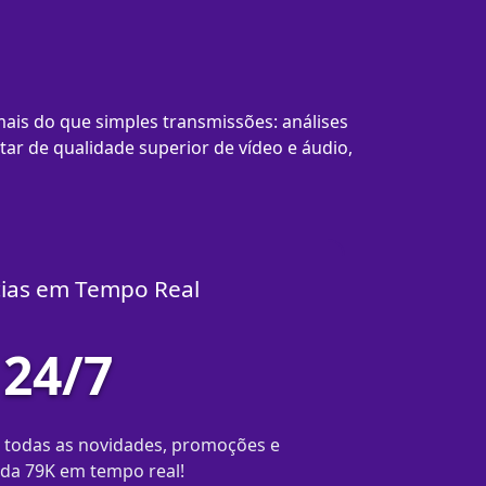
ais do que simples transmissões: análises
tar de qualidade superior de vídeo e áudio,
cias em Tempo Real
24/7
e todas as novidades, promoções e
 da 79K em tempo real!