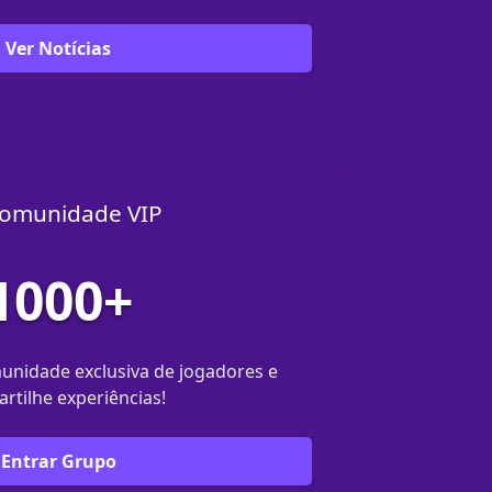
Ver Notícias
Comunidade VIP
1000+
unidade exclusiva de jogadores e
rtilhe experiências!
Entrar Grupo