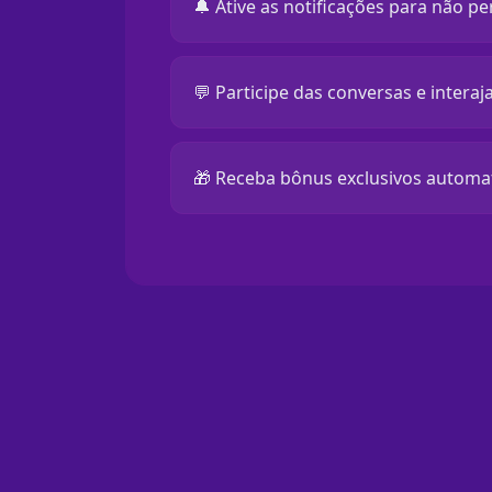
🔔 Ative as notificações para não p
💬 Participe das conversas e interaj
🎁 Receba bônus exclusivos autom