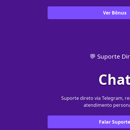
Ver Bônus
💬 Suporte Di
Cha
Suporte direto via Telegram, r
atendimento persona
Falar Suport