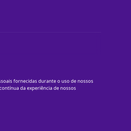
ssoais fornecidas durante o uso de nossos
 contínua da experiência de nossos