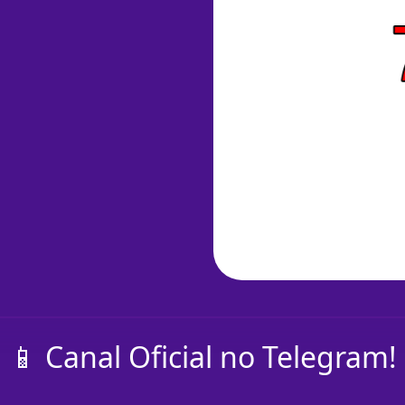
📱 Canal Oficial no Telegram!