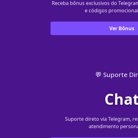
Receba bônus exclusivos do Telegra
e códigos promocionai
Ver Bônus
💬 Suporte Di
Cha
Suporte direto via Telegram, r
atendimento persona