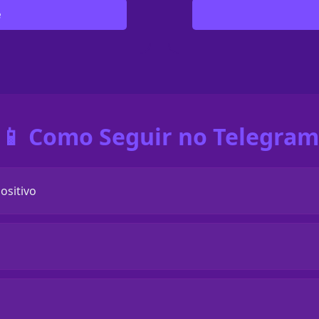
e
📱 Como Seguir no Telegram
ositivo