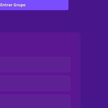
Entrar Grupo