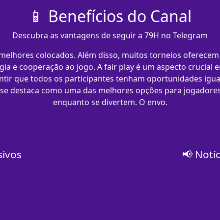
📱 Benefícios do Canal
Descubra as vantagens de seguir a 79H no Telegram
melhores colocados. Além disso, muitos torneios oferecem a
ia e cooperação ao jogo. A fair play é um aspecto crucial 
tir que todos os participantes tenham oportunidades igua
te se destaca como uma das melhores opções para jogador
enquanto se divertem. O envo.
sivos
📢 Notí