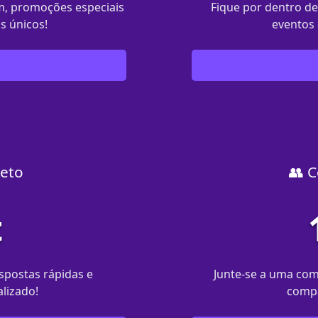
m, promoções especiais
Fique por dentro d
s únicos!
eventos
reto
👥 
t
espostas rápidas e
Junte-se a uma com
lizado!
compa