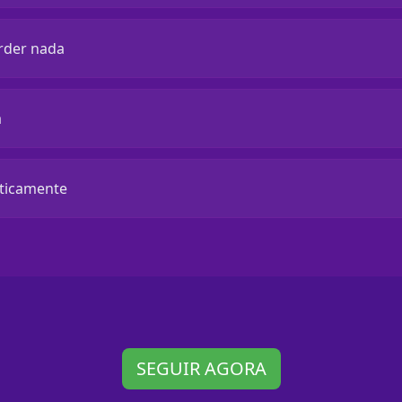
erder nada
a
aticamente
SEGUIR AGORA