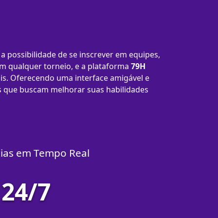
 possibilidade de se inscrever em equipes,
em qualquer torneio, e a plataforma
79H
is. Oferecendo uma interface amigável e
es que buscam melhorar suas habilidades
cias em Tempo Real
24/7