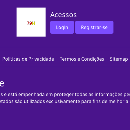
Acessos
Login
Registrar-se
Políticas de Privacidade
Termos e Condições
Sitemap
de
ios e está empenhada em proteger todas as informações pe
tados são utilizados exclusivamente para fins de melhoria