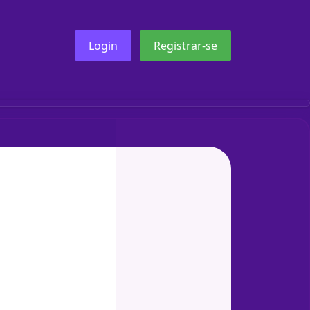
Login
Registrar-se