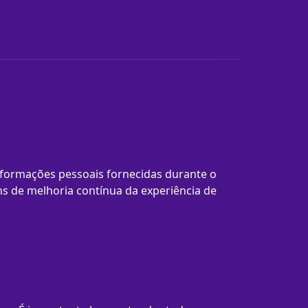
nformações pessoais fornecidas durante o
ns de melhoria contínua da experiência de