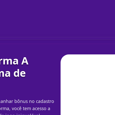
rma A
ma de
ganhar bônus no cadastro
rma, você tem acesso a