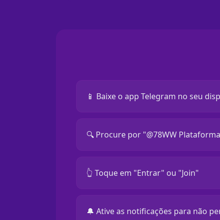
📱 Baixe o app Telegram no seu disp
🔍 Procure por "@78WW PlataformaO
👆 Toque em "Entrar" ou "Join"
🔔 Ative as notificações para não p