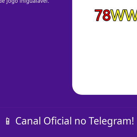
e jogo inigualável.
📱 Canal Oficial no Telegram!