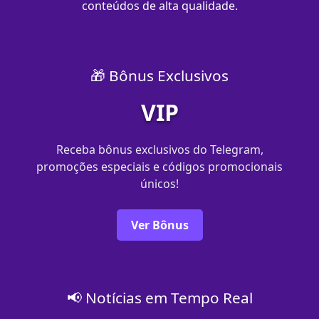
conteúdos de alta qualidade.
🎁 Bônus Exclusivos
VIP
Receba bônus exclusivos do Telegram,
promoções especiais e códigos promocionais
únicos!
Ver Bônus
📢 Notícias em Tempo Real