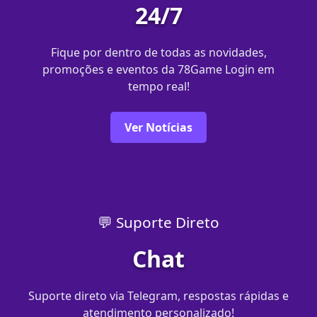
24/7
Fique por dentro de todas as novidades,
promoções e eventos da 78Game Login em
tempo real!
Ver Notícias
💬 Suporte Direto
Chat
Suporte direto via Telegram, respostas rápidas e
atendimento personalizado!