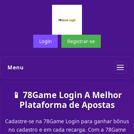
Login
Registrar-se
Menu
📱 78Game Login A Melhor
Plataforma de Apostas
Cadastre-se na 78Game Login para ganhar bônus
no cadastro e em cada recarga. Com a 78Game