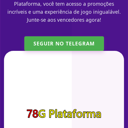
Plataforma, você tem acesso a promoções
incríveis e uma experiência de jogo inigualável.
Junte-se aos vencedores agora!
SEGUIR NO TELEGRAM